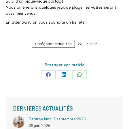
Suivi d’un pique-nique partagé
Nous amènerons quelques jeux de plage, les vôtres seront
aussi bienvenus !
En attendant, on vous souhaite un bel été !
Catégorie :
Actualités
22 juin 2025
Partager cet article
Share
Share
Share
on
on
on
Facebook
LinkedIn
WhatsApp
DERNIÈRES ACTUALITÉS
Rentrée lundi 7 septembre 2026 !
29 juin 2026